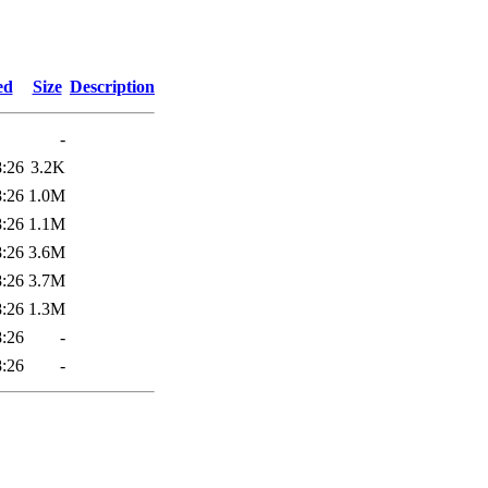
9
ed
Size
Description
-
8:26
3.2K
8:26
1.0M
8:26
1.1M
8:26
3.6M
8:26
3.7M
8:26
1.3M
8:26
-
8:26
-